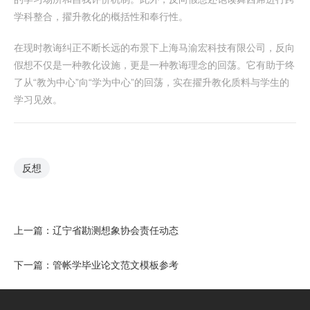
学科整合，擢升教化的概括性和奉行性。
在现时教诲纠正不断长远的布景下上海马渝宏科技有限公司，反向
假想不仅是一种教化设施，更是一种教诲理念的回荡。它有助于终
了从“教为中心”向“学为中心”的回荡，实在擢升教化质料与学生的
学习见效。
反想
上一篇：
辽宁省勘测想象协会责任动态
下一篇：
管帐学毕业论文范文模板参考