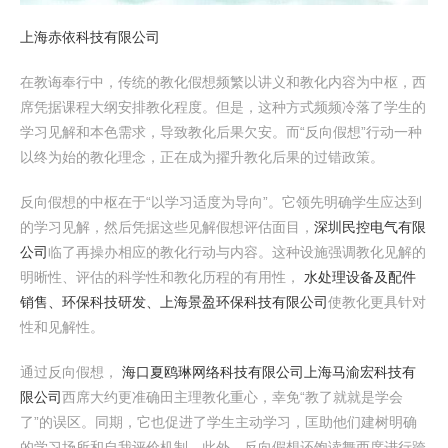
上海赤依科技有限公司
在教诲奉行中，传统的教化假想频繁以讲义和教化内容为中枢，西
席凭据课程大纲安排教化程度。但是，这种方式频频冷落了学生的
学习见解和本色需求，导致教化后果欠安。而“反向假想”行动一种
以终为始的教化理念，正在成为擢升教化后果的过错政策。
反向假想的中枢在于“以学习适度为导向”。它领先明确学生应达到
的学习见解，然后凭据这些见解假想评估面目，
深圳民控电气有限
公司
临了再操办相应的教化行动与内容。这种设施强调教化见解的
明晰性、评估的科学性和教化历程的有用性，
水处理设备及配件
销售、环保科技研发、上海景盈环保科技有限公司
使教化更具针对
性和见解性。
通过反向假想，
海口夏鸥琳网络科技有限公司
上海马渝宏科技有
限公司
西席大约更准确田主理教化重心，幸免“教了就就是学会
了”的误区。同期，它也促进了学生主动学习，匡助他们建树明确
的学习场所和自我评价机制。此外，反向假想还饱读舞西席进行跨